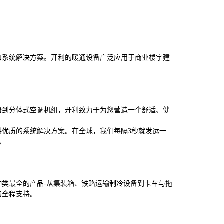
和系统解决方案。开利的暖通设备广泛应用于商业楼宇建
器到分体式空调机组，开利致力于为您营造一个舒适、健
供优质的系统解决方案。在全球，我们每隔
3
秒就发运一
。
种类最全的产品
-
从集装箱、铁路运输制冷设备到卡车与拖
的全程支持。