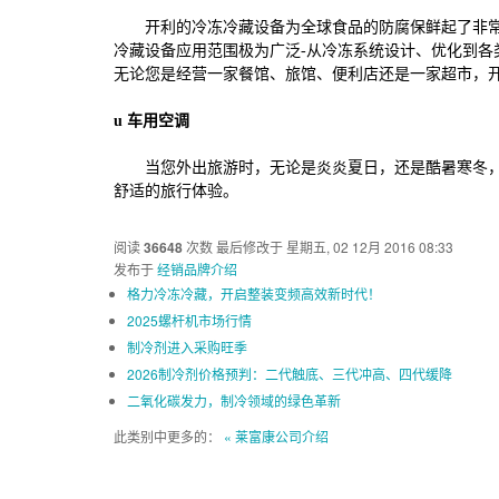
开利的冷冻冷藏设备为全球食品的防腐保鲜起了非
冷藏设备应用范围极为广泛
-
从冷冻系统设计、优化到各
无论您是经营一家餐馆、旅馆、便利店还是一家超市，
u
车用空调
当您外出旅游时，无论是炎炎夏日，还是酷暑寒冬
舒适的旅行体验。
阅读
36648
次数
最后修改于 星期五, 02 12月 2016 08:33
发布于
经销品牌介绍
格力冷冻冷藏，开启整装变频高效新时代！
2025螺杆机市场行情
制冷剂进入采购旺季
2026制冷剂价格预判：二代触底、三代冲高、四代缓降
二氧化碳发力，制冷领域的绿色革新
此类别中更多的：
« 莱富康公司介绍