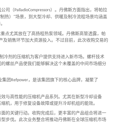
机公司（
）。丹佛斯方面指出，将帕拉
PalladioCompressors
制热）”场景，到大型冷却、供暖及制冷流程场景均涵盖
/
持。
估重点尤其放在了高扬程热泵
领域。丹佛斯高管透露，帕
生产及销售环节加大资源投入。不过目前，此次收购交易的
制冷剂的压缩机为客户提供支持进入新市场。螺杆技术
们的螺丝产品使我们能够解决这个未覆盖的中间市场细分
业集团
，是该集团旗下的核心品牌，凝聚了
Refpower
效与高性能的压缩机产品系列。尤其在新型冷却设备
压缩机，用于修复设备故障或提升冷却机组的能效。
面的关键行动。收购完成后，更丰富的产品组合将进一
转型步伐。此次业务整合将推动丹佛斯在全球压缩机市场