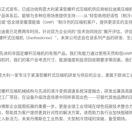
斯正式宣布，已成功收购意大利紧凑型螺杆式压缩机
供应商帕拉迪奥压缩
产品体系后，能够为多种应用场景提供支持——从“轻型商用舒适性（制冷
剂
或
“低全球变暖潜能值（
）”制冷剂的压缩机客户，提供更坚实的支
GWP
迪奥已花费两年时间，针对双方企业间的
“技术协同效应”展开评估，评
斯螺杆式压缩机（
）”，未来公司还会在该系列产品的研发、
DanfossScrew
先进的非固定螺杆压缩机
的有限产品。我们有能力通过使用天然和低
GWP
缩机时，我们的客户会考虑尺寸、能源强度和投资回收期要求等因素。我
意大利一家专注于紧凑型螺杆式压缩机研发与供应的企业，隶属于欧洲工
杆压缩机械结构与先进的液冷变频调速系统深度融合，研发出兼具高能
建工厂项目，在设备升级改造场景中同样表现出色
——可替代其他品牌的
斯企业版图拓展的重要一步，更是全球工业领域在绿色低碳技术整合方
力，帮助其为客户提供更具针对性的解决方案，进而助力各行业加快脱碳
注入新活力，未来丹佛斯在工业热泵、大型制冷领域的突破，备受期待。