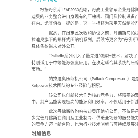
根据丹佛斯
战略，丹麦工业领军企业丹佛
LEAP2030
迪奥的业务整合进自身现有的压缩机、阀门及控制设备
在内。尤其值得一提的是，这一举措将为采用天然制冷
据悉，在敲定此次收购协议之前，丹佛斯与帕拉
拉迪奥旗下的螺杆式压缩机系列，后续将更名为
“丹佛
具体条款尚未对外公开。
“
系列引入了最先进的螺杆技术，解决了
Palladio
特别适用于中等能源强度应用。在决定适合其系统的压
市场。”
帕拉迪奥压缩机公司（
）是
PalladioCompressors
技术团队的专业经验与积累。
Refpower
该公司以创新技术作为核心竞争力，将精密的双螺
中，其产品能实现极高的能源利用效率，不仅适用于新
此次丹佛斯收购帕拉迪奥压缩机公司，不仅是丹佛
步完善丹佛斯在商用及工业制冷、供暖全场景的服务能
的竞争力迈上新台阶，也为行业技术创新与可持续发展
附加信息