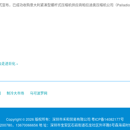
宣布，已成功收购意大利紧凑型螺杆式压缩机供应商帕拉迪奥压缩机公司（PalladioCom
走进巨化 »
网
制冷大市场
马可波罗网
Copyright © 2026 版权所有：深圳市禾和贸易有限公司
粤ICP备14082177号
22200780，13670066656 地 址：深圳市宝安区石岩街道石龙社区外环路5号森海诺