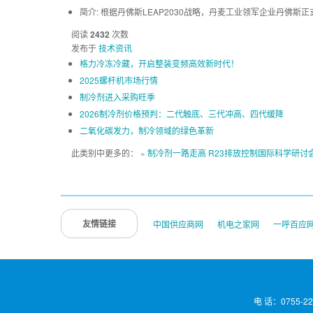
简介:
根据丹佛斯LEAP2030战略，丹麦工业领军企业丹佛斯正式
阅读
2432
次数
发布于
技术资讯
格力冷冻冷藏，开启整装变频高效新时代！
2025螺杆机市场行情
制冷剂进入采购旺季
2026制冷剂价格预判：二代触底、三代冲高、四代缓降
二氧化碳发力，制冷领域的绿色革新
此类别中更多的：
« 制冷剂一路走高
R23排放控制国际科学研讨会
友情链接
中国供应商网
机电之家网
一呼百应
电 话：0755-