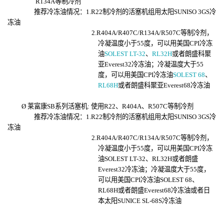
R134A等制冷剂
推荐冷冻油情况：
1
.
R22制冷剂的活塞机组用太阳SUNISO 3GS冷
冻油
2.
R404A/R407C/R134A/R507C等制冷剂，
冷凝温度小于
55
度，可以用美国
CPI冷冻
油
SOLEST LT-32
、
RL32H
或者
朗盛科聚
亚Everest32冷冻油
；冷凝温度大于
5
5
度，可以用美国CPI冷冻油
SOLEST 68
、
RL68H
或者
朗盛科聚亚Everest68冷冻油
Ø
莱富康
SB系列活塞机: 使用R22、R404A、R507C等制冷剂
推荐冷冻油情况：
1.R22制冷剂的活塞机组用太阳SUNISO 3GS冷
冻油
2.R404A/R407C/R134A/R507C等制冷剂，
冷凝温度小于
5
5度，可以用美国CPI冷冻
油SOLEST LT-32、RL32H或者
朗盛
Everest32
冷冻油；冷凝温度大于
5
5度，
可以用美国CPI冷冻油SOLEST 68、
RL68H或者
朗盛Everest
68
冷冻油或者日
本太阳SUNICE SL-68S冷冻油