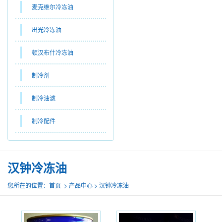
麦克维尔冷冻油
出光冷冻油
顿汉布什冷冻油
制冷剂
制冷油滤
制冷配件
汉钟冷冻油
您所在的位置：首页 > 产品中心 > 汉钟冷冻油