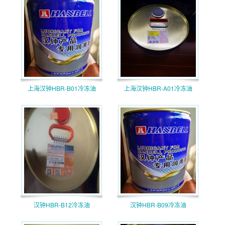
上海汉钟HBR-B01冷冻油
上海汉钟HBR-A01冷冻油
汉钟HBR-B12冷冻油
汉钟HBR-B09冷冻油