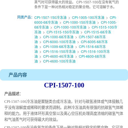
蒸气时可获得最大的效益。 CPI-1507-100在没有氧气的
条件下是一种对热相对稳定的聚合物。它可溶解于水。
同类产品：
CPI-1507-150冷冻油
>
CPI-1005-100冷冻油
>
CPI-
6000-68冷冻油
>
CPI-1000-150冷冻油
>
CPI-1005-
68冷冻油
>
CPI-1000-100冷冻油
>
CPI-1515-100冷
冻油
>
CPI-1515-150冷冻油
>
CPI-1515-68冷冻
油
>
CPI-1000-68冷冻油
>
CPI-1507-68冷冻
油
>
CPI-6000-100冷冻油
>
CPI-6005-68冷冻
油
>
CPI-1009-68冷冻油
>
CPI-1516-68冷冻
油
>
CPI-1516-150冷冻油
>
CPI-1516-100冷冻
油
>
CPI-4600-46冷冻油
>
CPI-4600-68冷冻
油
>
CPI-4600-100冷冻油
产品内容
CP
I
-1507-
1
00
产品描述：
CP
I
-1507
-100冷冻油
是聚醚类合成
冷冻
油，针对与碳氢液体或气体接触几
乎没有溶解度或稀释的要求而调制。此种
冷冻油具
有很强的抗碳氢气体稀
释的能力。用于液体环形真空泵以及离心空压机处理高度浓缩的碳氢气体
和气油蒸气时可获得最大的效益。
CP
I
-1507
-100
在没有氧气的条件下是一种对热相对稳定的聚合物。它可溶