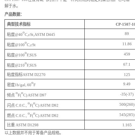
解于水。
产品数据：
典型技术指标
CP-1507-1
o
89
粘度@40
C,cSt,ASTM D445
o
11.86
粘度@100
C,cSt
o
459
粘度@100
F,SUS
o
67.1
粘度@210
F,SUS
粘度指标ASTM D2270
125
o
9.49
密度1b/gal, 60
F
o
o
-35(-37)
倾点
F(
C) ASTM D97
o
o
500(260)
闪点 C.0.C.,
F(
C) ASTM D92
o
o
545(285)
燃点 C.0.C.,
F(
C) ASTM D92
比重 ASTM D1298
1.165
以上数据并不用于筹备产品规格。