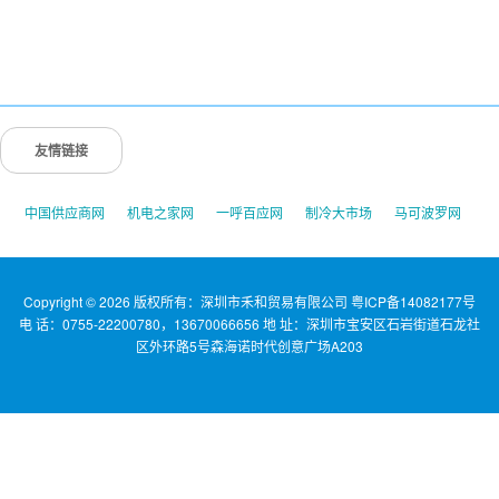
友情链接
中国供应商网
机电之家网
一呼百应网
制冷大市场
马可波罗网
Copyright © 2026 版权所有：深圳市禾和贸易有限公司
粤ICP备14082177号
电 话：0755-22200780，13670066656 地 址：深圳市宝安区石岩街道石龙社
区外环路5号森海诺时代创意广场A203